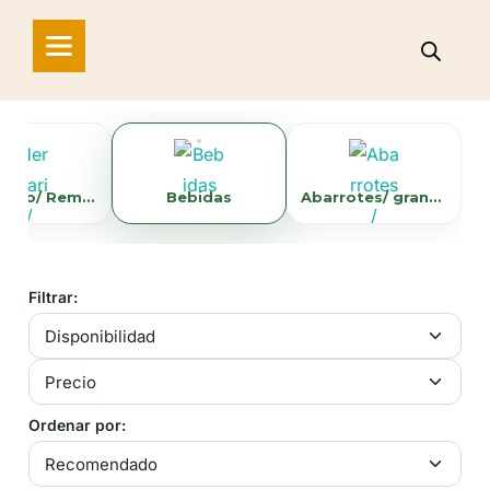
Herbolario/ Remedios Naturales
Bebidas
Abarrotes/ granola,arroz, harinas
Filtrar:
Ordenar por: