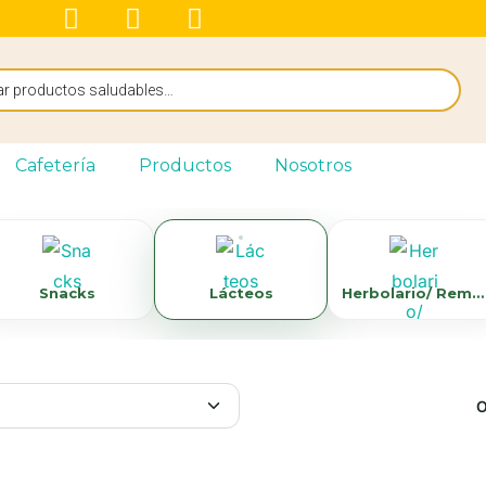
Cafetería
Productos
Nosotros
Snacks
Lácteos
Herbolario/ Remedios Naturales
O