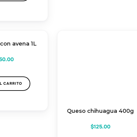
 con avena 1L
50.00
L CARRITO
Queso chihuagua 400g
$
125.00