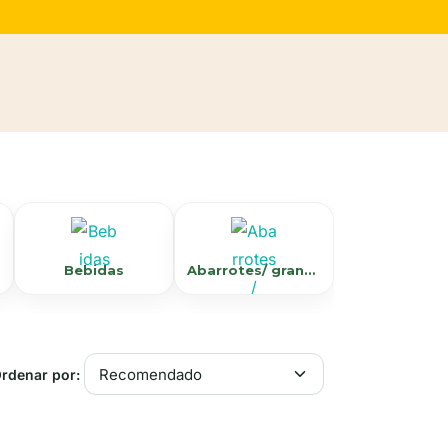
Bebidas
Abarrotes/ granola,arroz, harinas
rdenar por: