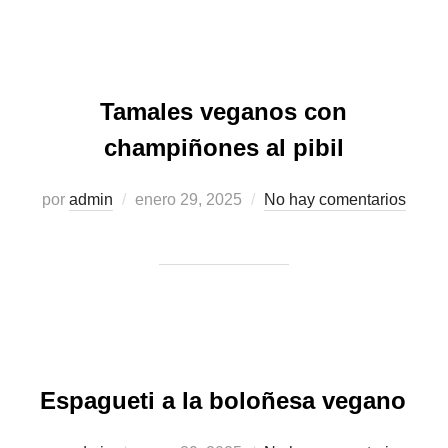
Tamales veganos con
champiñones al pibil
por
admin
enero 29, 2025
No hay comentarios
Espagueti a la boloñesa vegano