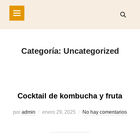
Categoría:
Uncategorized
Cocktail de kombucha y fruta
por
admin
enero 29, 2025
No hay comentarios