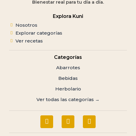
Bienestar real para tu día a día.
Explora Kuni
Nosotros
Explorar categorías
Ver recetas
Categorías
Abarrotes
Bebidas
Herbolario
Ver todas las categorías →