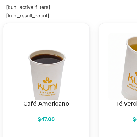
[kuni_active_filters]
[kuni_result_count]
Café Americano
Té ver
$
47.00
$