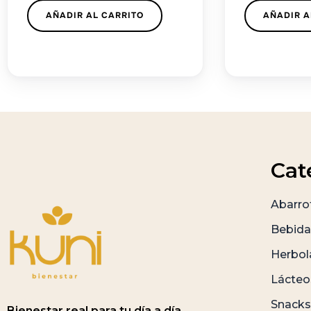
AÑADIR AL CARRITO
AÑADIR A
Cat
Abarro
Bebida
Herbol
Lácteo
Snacks
Bienestar real para tu día a día.