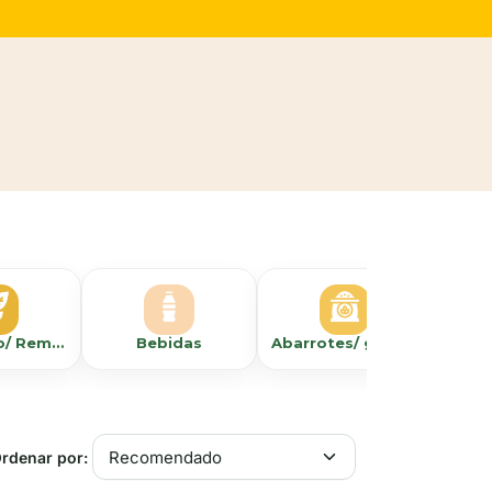
Herbolario/ Remedios Naturales
Bebidas
Abarrotes/ granola,arroz, harinas
rdenar por: