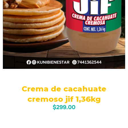
Crema de cacahuate
cremoso jif 1,36kg
$
299.00