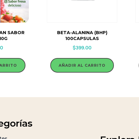
AN SABOR
BETA-ALANINA (BHP)
10G
100CAPSULAS
00
$
399.00
CARRITO
AÑADIR AL CARRITO
egorías
tes