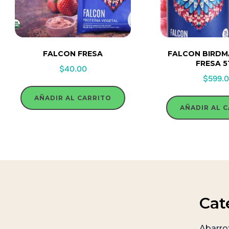
FALCON FRESA
FALCON BIRDM
FRESA 5
$
40.00
$
599.
AÑADIR AL CARRITO
AÑADIR AL 
Cat
Abarro