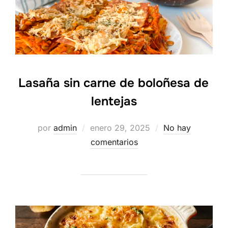
Lasaña sin carne de boloñesa de
lentejas
por
admin
enero 29, 2025
No hay
comentarios