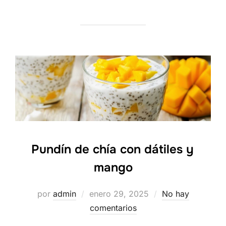
Pundín de chía con dátiles y
mango
por
admin
enero 29, 2025
No hay
comentarios