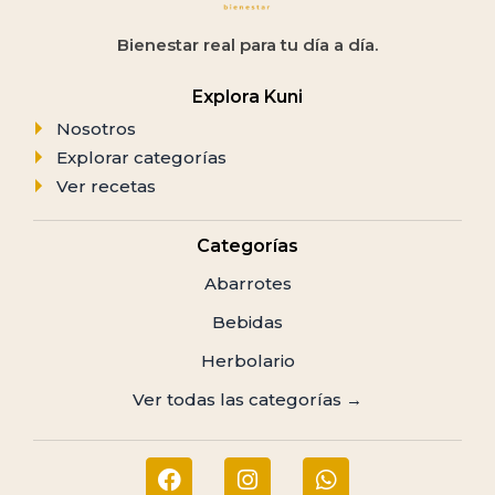
Bienestar real para tu día a día.
Explora Kuni
Nosotros
Explorar categorías
Ver recetas
Categorías
Abarrotes
Bebidas
Herbolario
Ver todas las categorías →