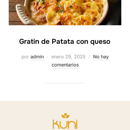
Gratin de Patata con queso
por
admin
enero 29, 2025
No hay
comentarios